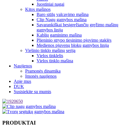
Juostiniai nagai
Kitos mašinos
Baro siūlų valcavimo mašina
Clip Nagų gamybos mašina
Savarankiškai besigręžiančių gręžimo mašinų
gamybos linija
Kablių gaminimo mašina
Plieninio strypo tiesinimo pjovimo staklės
Medienos pjuvenų blokų gamybos linija
Vielinio tinklo mašinų serija
Vielos tinklelis
Vielos tinklo mašina
Naujienos
Pramonės dinamika
Įmonės naujienos
Apie mus
DUK
Susisiekite su mumis
PRODUKTAI