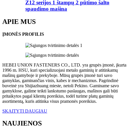
Z12 serijos 1 štampų 2 pūtimo šalto
spaudimo mašina
APIE MUS
ĮMONĖS PROFILIS
HEBEI UNION FASTENERS CO., LTD. yra grupės įmonė, įkurta
1996 m. HSU, kuri specializuojasi metalo gaminių ir atitinkamų
mašinų gamyboje ir prekyboje. Mūsų grupės įmonė turi savo
gamyklas, gaminančias vinis, kabes ir mechanizmus. Pagrindinė
buveinė yra Shijiazhuang mieste, netoli Pekino. Gaminame savo
gamyklose, galime teikti lankstumo paslaugas, mašinos gali būti
pritaikytos pagal klientų poreikius, todėl turime platų gaminių
asortimentą, kuris atitinka visus pramonės poreikius.
SKAITYTI DAUGIAU
NAUJIENOS