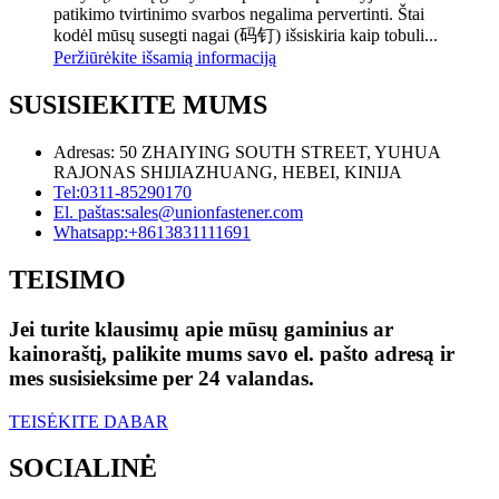
patikimo tvirtinimo svarbos negalima pervertinti. Štai
kodėl mūsų susegti nagai (码钉) išsiskiria kaip tobuli...
Peržiūrėkite išsamią informaciją
SUSISIEKITE MUMS
Adresas: 50 ZHAIYING SOUTH STREET, YUHUA
RAJONAS SHIJIAZHUANG, HEBEI, KINIJA
Tel:
0311-85290170
El. paštas:
sales@unionfastener.com
Whatsapp:
+8613831111691
TEISIMO
Jei turite klausimų apie mūsų gaminius ar
kainoraštį, palikite mums savo el. pašto adresą ir
mes susisieksime per 24 valandas.
TEISĖKITE DABAR
SOCIALINĖ