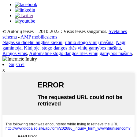
© Autorių teisės – 2010-2022 : Visos teisės saugomos.
Svetainės
schema
-
AMP mobiliesiems
Nagas su dideliu anglies kiekiu
,
ritinio stogo vinių mašina
,
Nagų
gamintojai Kinijoje
,
stogo dangos ritės vinių gamybos mašina
,
Kinijos vinis
,
Automatinė stogo dangos ritės vinių gamybos mašina
,
Siųsti el
x