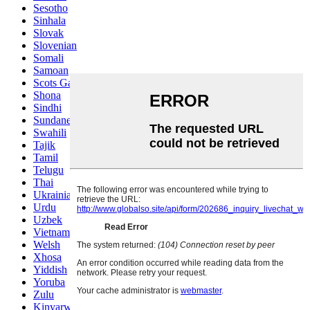
Sesotho
Sinhala
Slovak
Slovenian
Somali
Samoan
Scots Gaelic
Shona
Sindhi
Sundanese
Swahili
Tajik
Tamil
Telugu
Thai
Ukrainian
Urdu
Uzbek
Vietnamese
Welsh
Xhosa
Yiddish
Yoruba
Zulu
Kinyarwanda