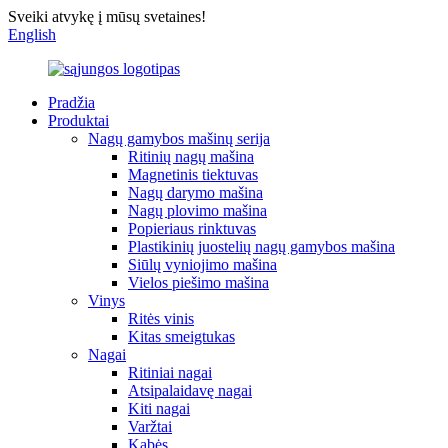
Sveiki atvykę į mūsų svetaines!
English
Pradžia
Produktai
Nagų gamybos mašinų serija
Ritinių nagų mašina
Magnetinis tiektuvas
Nagų darymo mašina
Nagų plovimo mašina
Popieriaus rinktuvas
Plastikinių juostelių nagų gamybos mašina
Siūlų vyniojimo mašina
Vielos piešimo mašina
Vinys
Ritės vinis
Kitas smeigtukas
Nagai
Ritiniai nagai
Atsipalaidavę nagai
Kiti nagai
Varžtai
Kabės