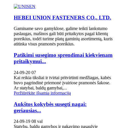
HEBEI UNION FASTENERS CO., LTD.
Gaminame savo gamyklose, galime teikti lankstumo
paslaugas, mašinos gali būti pritaikytos pagal klientų
poreikius, todėl turime platų gaminių asortimentą, kuris
atitinka visus pramonės poreikius.
Patikimi susegimo sprendimai kiekvienam
pritaikymui...
24-09-20 07
Kai reikia tiksliai ir tvirtai pritvirtinti medžiagas, kabės
buvo pagrindinė priemonė įvairiose pramonės šakose.
Ar statybai, baldų gamybai,...
Peržiūrėkite išsamią informaciją
Aukštos kokybės susegti nagai:
geriausias...
24-09-19 08 val
Statybų, baldų gamybos ir pakavimo pasaulyje