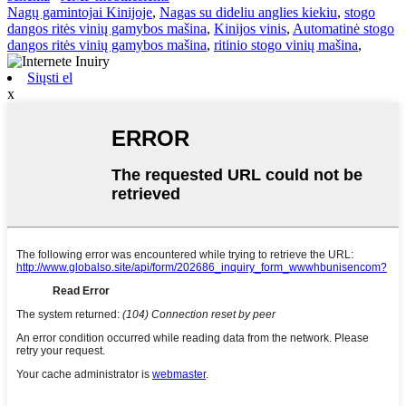
Nagų gamintojai Kinijoje
,
Nagas su dideliu anglies kiekiu
,
stogo
dangos ritės vinių gamybos mašina
,
Kinijos vinis
,
Automatinė stogo
dangos ritės vinių gamybos mašina
,
ritinio stogo vinių mašina
,
Siųsti el
x