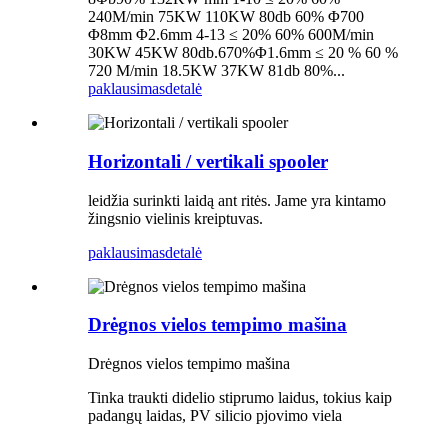
240M/min 75KW 110KW 80db 60% Φ700
Φ8mm Φ2.6mm 4-13 ≤ 20% 60% 600M/min
30KW 45KW 80db.670%Φ1.6mm ≤ 20 % 60 %
720 M/min 18.5KW 37KW 81db 80%...
paklausimas
detalė
Horizontali / vertikali spooler
leidžia surinkti laidą ant ritės. Jame yra kintamo
žingsnio vielinis kreiptuvas.
paklausimas
detalė
Drėgnos vielos tempimo mašina
Drėgnos vielos tempimo mašina
Tinka traukti didelio stiprumo laidus, tokius kaip
padangų laidas, PV silicio pjovimo viela