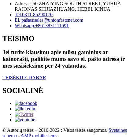
Adresas: 50 ZHAIYING SOUTH STREET, YUHUA
RAJONAS SHIJIAZHUANG, HEBEI, KINIJA
Tel:
0311-85290170
El. paštas:
sales@unionfastener.com
Whatsapp:
+8613831111691
TEISIMO
Jei turite klausimų apie mūsų gaminius ar
kainoraštį, palikite mums savo el. pašto adresą ir
mes susisieksime per 24 valandas.
TEISĖKITE DABAR
SOCIALINĖ
© Autorių teisės – 2010-2022 : Visos teisės saugomos.
Svetainės
schema
-
AMP mobiliesiems