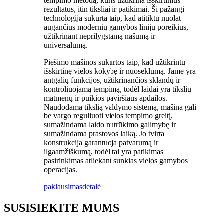
tempimo metodą, kuris užtikrina išskirtinius
rezultatus, itin tiksliai ir patikimai. Ši pažangi
technologija sukurta taip, kad atitiktų nuolat
augančius modernių gamybos linijų poreikius,
užtikrinant neprilygstamą našumą ir
universalumą.
Piešimo mašinos sukurtos taip, kad užtikrintų
išskirtinę vielos kokybę ir nuoseklumą. Jame yra
antgalių funkcijos, užtikrinančios sklandų ir
kontroliuojamą tempimą, todėl laidai yra tikslių
matmenų ir puikios paviršiaus apdailos.
Naudodama tikslią valdymo sistemą, mašina gali
be vargo reguliuoti vielos tempimo greitį,
sumažindama laido nutrūkimo galimybę ir
sumažindama prastovos laiką. Jo tvirta
konstrukcija garantuoja patvarumą ir
ilgaamžiškumą, todėl tai yra patikimas
pasirinkimas atliekant sunkias vielos gamybos
operacijas.
paklausimas
detalė
SUSISIEKITE MUMS