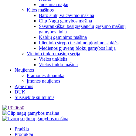
Juostiniai nagai
Kitos mašinos
Baro siūlų valcavimo mašina
Clip Nagų gamybos mašina
Savarankiškai besigręžiančių gręžimo mašinų
gamybos linija
Kablių gaminimo mašina
Plieninio strypo tiesinimo pjovimo staklės
Medienos pjuvenų blokų gamybos linija
Vielinio tinklo mašinų serija
Vielos tinklelis
Vielos tinklo mašina
Naujienos
Pramonės dinamika
Įmonės naujienos
Apie mus
DUK
Susisiekite su mumis
Pradžia
Produktai