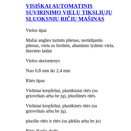
VISIŠKAI AUTOMATINIS
SUVIRINIMO VIELŲ TIKSLIŲJŲ
SLUOKSNIŲ RIČIŲ MAŠINAS
Vielos tipai
Mažai anglies turintis plienas, nerūdijantis
plienas, viela su šerdimi, aliuminio lydinio viela,
litavimo laidai
Vielos skersmenys
Nuo 0,8 mm iki 2,4 mm
Ritės tipas
Vieliniai krepšeliai, plastikiniai ritės (su
grioveliais arba be jų), pluoštinės ritės.
Vieliniai krepšeliai, plastikinės ritės (su
grioveliais arba be jų),
pluošto ritės ir ritės (su įdėklu arba be jo)
Ritės flanšo dydis