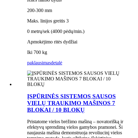
200-300 mm
Maks. linijos greitis 3
0 metrų/sek (4000 pėdų/min.)
Apmokėjimo ritės dydžiai
Iki 700 kg
paklausimas
detalė
ĮSPŪRINĖS SISTEMOS SAUSOS
VIELŲ TRAUKIMO MAŠINOS 7
BLOKAI / 10 BLOKŲ
Pristatome vielos brėžimo mašiną – novatorišką ir
efektyvų sprendimą vielos gamybos pramonei. Ši
naujausia mašina demonstruoja revoliucinį vielos