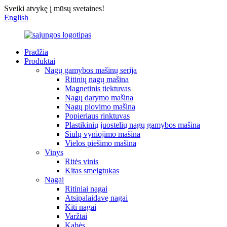
Sveiki atvykę į mūsų svetaines!
English
Pradžia
Produktai
Nagų gamybos mašinų serija
Ritinių nagų mašina
Magnetinis tiektuvas
Nagų darymo mašina
Nagų plovimo mašina
Popieriaus rinktuvas
Plastikinių juostelių nagų gamybos mašina
Siūlų vyniojimo mašina
Vielos piešimo mašina
Vinys
Ritės vinis
Kitas smeigtukas
Nagai
Ritiniai nagai
Atsipalaidavę nagai
Kiti nagai
Varžtai
Kabės