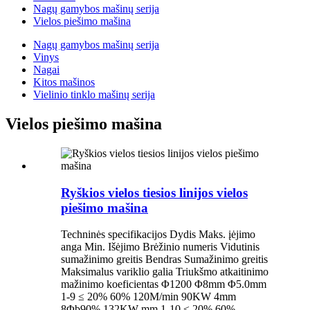
Nagų gamybos mašinų serija
Vielos piešimo mašina
Nagų gamybos mašinų serija
Vinys
Nagai
Kitos mašinos
Vielinio tinklo mašinų serija
Vielos piešimo mašina
Ryškios vielos tiesios linijos vielos
piešimo mašina
Techninės specifikacijos Dydis Maks. įėjimo
anga Min. Išėjimo Brėžinio numeris Vidutinis
sumažinimo greitis Bendras Sumažinimo greitis
Maksimalus variklio galia Triukšmo atkaitinimo
mažinimo koeficientas Φ1200 Φ8mm Φ5.0mm
1-9 ≤ 20% 60% 120M/min 90KW 4mm
8Φb90% 132KW mm 1-10 ≤ 20% 60%